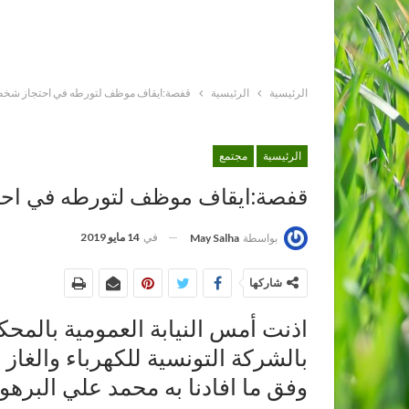
الرئيسية
الرئيسية
قفصة:ايقاف موظف لتورطه في احتجاز شخص 
الرئيسية
مجتمع
قفصة:ايقاف موظف لتورطه في احت
في
14 مايو 2019
بواسطة
May Salha
شاركها
اذنت أمس النيابة العمومية بالمحك
بالشركة التونسية للكهرباء والغاز و
وفق ما افادنا به محمد علي البر