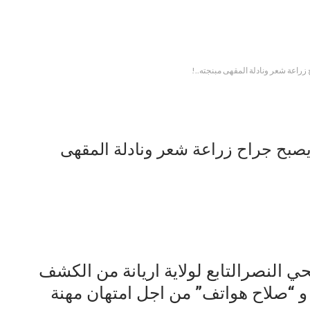
زراعة شعر ونادلة المقهى مبنجته..!
يصبح جراح زراعة شعر ونادلة المقهى
ي النصرالتابع لولاية اريانة من الكشف
و “صلاح هواتف” من اجل امتهان مهنة