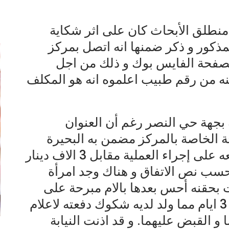
إ
نطلق الأبحاث كان على اثر شكاية
ذكور و ذكر ضمنها انه اتصل بمركز
بصفحة الفايس بوك و ذلك من اجل
نه من رقم طبيب اعلموه انه هو المكلف
 بجهة حي النصر رغم أن العنوان
 الخاصة بالمركز مضمن به البحيرة
فتم التواصل مع الطبيب و اتفق معه على إجراء العملية مقابل 3 الاف دينار
 حسب نص الاتفاق و هناك وجد امرأة
 بحقنه أحس بعدها بالام مبرحة على
مستوى رأسه لم تنقطع على مدار 3 ايام مما ولد لديه شكوك دفعته لاعلام
و القبض عليهما. و قد اذنت النيابة