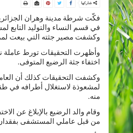
شاركها
فكّت شرطة مدينة وهران الجزائرية
في قسم النساء والتوليد التابع ل
وكشفت مصير جثته التي بيعت لمم
وأظهرت التحقيقات تورط عاملة نظ
اختفاء جثة الرضيع المتوفى.
وكشفت التحقيقات كذلك أن العام
لمشعوذة لاستغلال أطرافه في طق
منه.
وقام والد الرضيع بالإبلاغ عن الاخت
من قبل عاملي المستشفى بفقدان جث