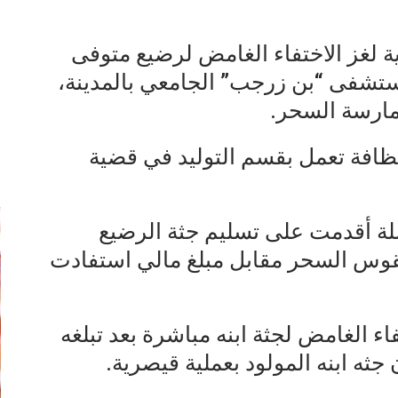
 لغز الاختفاء الغامض لرضيع متوفى
مستشفى “بن زرجب” الجامعي بالمدينة،
ارسة السحر.
افة تعمل بقسم التوليد في قضية
إ
لة أقدمت على تسليم جثة الرضيع
وس السحر مقابل مبلغ مالي استفادت
فاء الغامض لجثة ابنه مباشرة بعد تبلغه
ه ابنه المولود بعملية قيصرية.