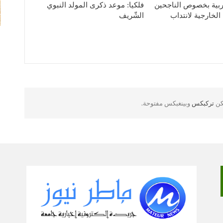
لتربية بخصوص الناجحين
فلكيا: موعد ذكرى المولد النبوي
الخارجية لانتداب
الشّريف
لكن
تركبكس
وبينغبكس مفتوحة.