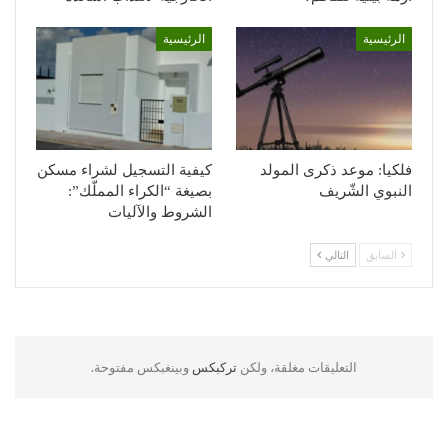
الرئيسية
الرئيسية
فلكيا: موعد ذكرى المولد
كيفية التسجيل لشراء مسكن
النبوي الشّريف
بصيغة “الكراء المملّك”:
الشروط والآليات
السابق
التالي
التعليقات مغلقة، ولكن
تركبكس
وبينغبكس مفتوحة.