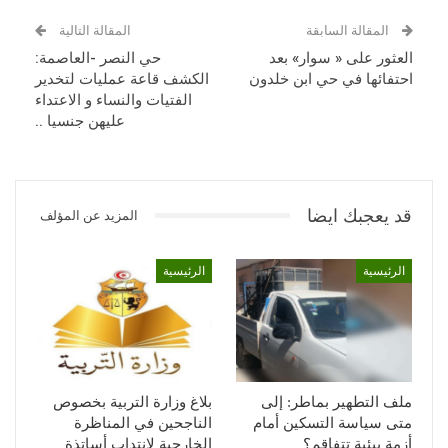
المقالة السابقة
المقالة التالية
العثور على « سوار» بعد
حي النصر -العاصمة:
احتفائها في حي ابن خلدون
الكشف قاعة عمليات لتخدير
الفتيات والنساء و الاعتداء
عليهن جنسيا ..
قد يعجبك ايضا
المزيد عن المؤلف
الرئيسية
الرئيسية
ملف التطهير بماطر: إلى
بلاغ وزارة التربية بخصوص
متى سياسة التسكين أمام
الناجحين في المناظرة
أزمة بيئية تتفاقم؟
الخارجية لانتداب أساتذة