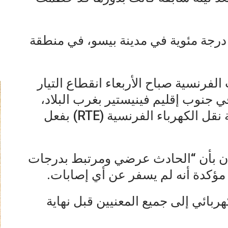
سجلت حرارة قصوى بلغت 44,3 درجة مئوية في مدينة بيسو، في منطقة
فرنسية صباح الأربعاء انقطاع التيار
68 ألف أسرة في جنوب إقليم فينيستير بغرب البلاد،
إثر عطل أصاب أحد محوّلات شبكة نقل الكهرباء الفرنسية (RTE) بفعل
ان بأن “الحادث عرضي ومرتبط بدرجات
، مؤكدة أنه لم يسفر عن أي إصابات.
هربائي إلى جميع المعنيين قبل نهاية