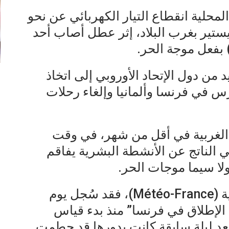
محلية انقطاع التيار الكهربائي عن نحو
يستير بغرب البلاد، إثر عطل أصاب أحد
من دول الإتحاد الأوروبي إلى اتخاذ
رس في فرنسا وألمانيا وإلغاء رحلات
الغربية في أقل من شهر، في وقت
خي الناتج عن الأنشطة البشرية يفاقم
لا سيما موجات الحر.
ووفق هيئة الأرصاد الجوية الفرنسية (Météo-France)، فقد سُجل يوم
لى الإطلاق في فرنسا” منذ بدء قياس
رة عام 1947، وذلك بعد ليلة سابقة كانت بدورها قد حطمت