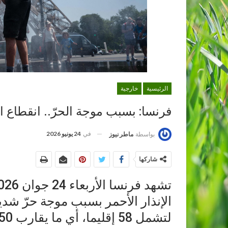
الرئيسية
خارجية
فرنسا: بسبب موجة الحرّ.. انقطاع الكهرباء ع
في
24 يونيو 2026
بواسطة
ماطر نيوز
شاركها
الإنذار الأحمر بسبب موجة حرّ شد
لتشمل 58 إقليما، أي ما يقارب 50 مليون نسمة.