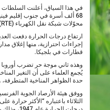
في هذا السياق، أعلنت السلطات ال
68 ألف أسرة في جنوب إقليم فين
محوّلات شبكة نقل الكهرباء (RTE) بفعل موجة الحر.
ارتفاع درجات الحرارة دفعت العديد 
إجراءات احترازية، منها إغلاق مدا
قطارات في بلجيكا.
وهذه ثاني موجة حر تضرب أوروبا 
يُجمع العلماء على أن التغير المنا
حدة الظواهر المناخية المتطرفة، و
الثلاثاء باعتباره “الأكثر حرارة ع
درجات الحرا