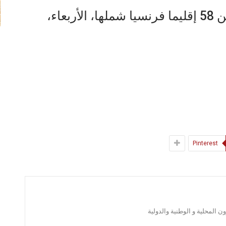
يأتي ذلك فيما أُدرج ‘فينيستير’ ضمن 58 إقليما فرنسيا شملها، الأربعاء،
Pinterest
 المحلية و الوطنية والدولية