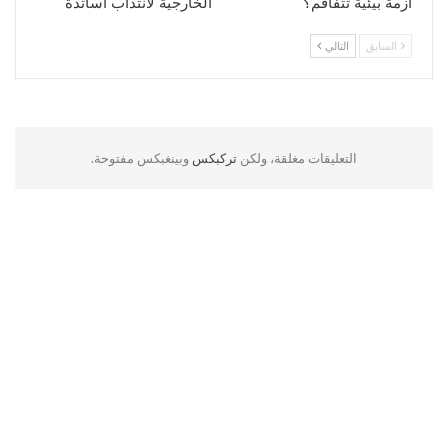
أزمة بيئية تتفاقم؟
الخارجية لانتداب أساتذة
السابق
التالي
التعليقات مغلقة، ولكن
تركبكس
وبينغبكس مفتوحة.