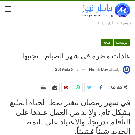
الرئيسية
الرئيسية
الرئيسية
صحة
عادات مضرة في شهر الصيام.. تجنبها
في
6 مايو 2019
بواسطة
Houda May
شاركها
في شهر رمضان يتغير نمط الحياة المتّبع
بشكل تام، ولا بد من العمل عندها على
التأقلم تدريجاً، والاعتياد على النمط
الجديد شيئاً فشيئاً.