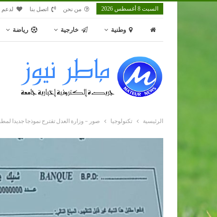
السبت 8 أغسطس 2026
من نحن
اتصل بنا
لدعم م
وطنية
خارجية
رياضة
الرئيسية
تكنولوجيا
صور – وزارة العدل تقترح نموذجا جديدا لمطب