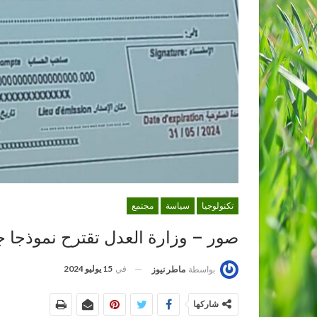
تكنولوجيا
سياسة
مجتمع
صور – وزارة العدل تقترح نموذجا ج
في
15 يوليو 2024
بواسطة
ماطر نيوز
شاركها