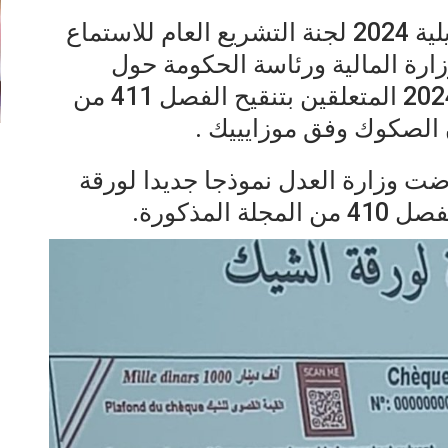
اجتمعت صباح اليوم الاثنين 15 جويلية 2024 لجنة التشريع العام للاستماع
ارة المالية ورئاسة الحكومة حول
مشروعي القانونين عدد 51 و60-2024 المتعلقين بتنقيح الفصل 411 من
ن الصكوك وفق موزايييك .
ت وزارة العدل نموذجا جديدا لورقة
لمذكورة.