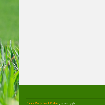
تطوير و تصميم
Tunisia Dev | Chekib Brahim