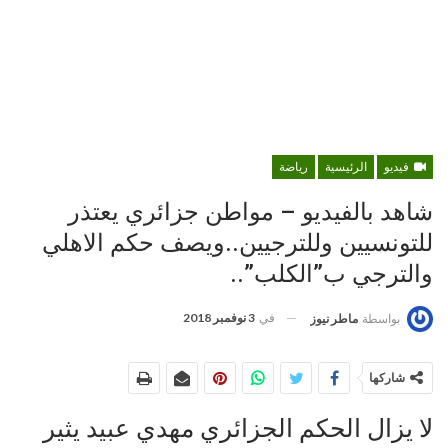
فيديو
الرئيسية
رياضة
شاهد بالفيديو – مواطن جزائري يعتذر
للتونسيين وللترجيين..ويصف حكم الاهلي
والترجي ب”الكلب”..
في
3 نوفمبر 2018
بواسطة
ماطر نيوز
شاركها
لا يزال الحكم الجزائري مهدي عبيد يثير