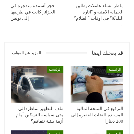
ماطر: نساء عاملات يطلبن
حجز أسمدة متفجرة في
الحماية الامنية و “انارة
الجزائر كانت في طريقها
البلديّة” في اوقات “الظلام”
إلى تونس
…
قد يعجبك ايضا
المزيد عن المؤلف
الرئيسية
الرئيسية
الترفيع في المنحة المالية
ملف التطهير بماطر: إلى
المسندة للفئات الفقيرة إلى
متى سياسة التسكين أمام
280 دينارا
أزمة بيئية تتفاقم؟