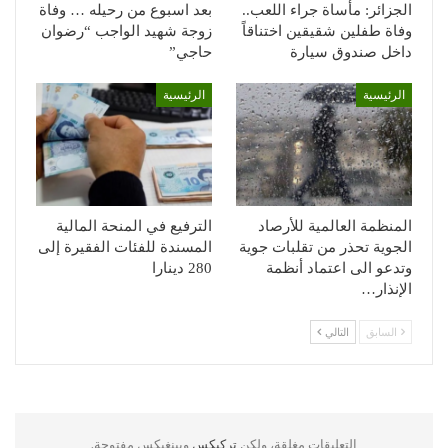
الجزائر: مأساة جراء اللعب..
بعد اسبوع من رحيله … وفاة
وفاة طفلين شقيقين اختناقاً
زوجة شهيد الواجب “رضوان
داخل صندوق سيارة
حاجي”
الرئيسية
الرئيسية
المنظمة العالمية للأرصاد
الترفيع في المنحة المالية
الجوية تحذر من تقلبات جوية
المسندة للفئات الفقيرة إلى
وتدعو الى اعتماد أنظمة
280 دينارا
الإنذار…
السابق
التالي
التعليقات مغلقة، ولكن
تركبكس
وبينغبكس مفتوحة.