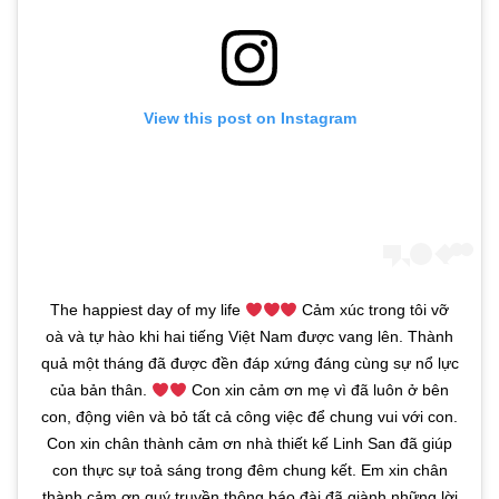
View this post on Instagram
The happiest day of my life
Cảm xúc trong tôi vỡ
oà và tự hào khi hai tiếng Việt Nam được vang lên. Thành
quả một tháng đã được đền đáp xứng đáng cùng sự nổ lực
của bản thân.
Con xin cảm ơn mẹ vì đã luôn ở bên
con, động viên và bỏ tất cả công việc để chung vui với con.
Con xin chân thành cảm ơn nhà thiết kế Linh San đã giúp
con thực sự toả sáng trong đêm chung kết. Em xin chân
thành cảm ơn quý truyền thông báo đài đã giành những lời