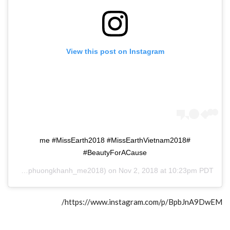
View this post on Instagram
#me #MissEarth2018 #MissEarthVietnam2018
#BeautyForACause
HANH
(@phuongkhanh_me2018) on
Nov 2, 2018 at 10:23pm PDT
https://www.instagram.com/p/BpbJnA9DwEM/