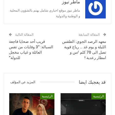
ماطر نيوز
ماطر نيوز موقع اخباري شامل يهتم بالشؤون المحلية
و الوطنية والدولية
المقالة السابقة
المقالة التالية
معهد الرصد الجوي: الطقس
قريب أحد ضحايا فاجعة
الليلة و يوم غد … رياح قوية
السبالة: “3 وفايات من نفس
تصل الى 70 كلم /س و
العائلة و غياب مخجل
امطار رعدية !
للدولة”
قد يعجبك ايضا
المزيد عن المؤلف
الرئيسية
الرئيسية