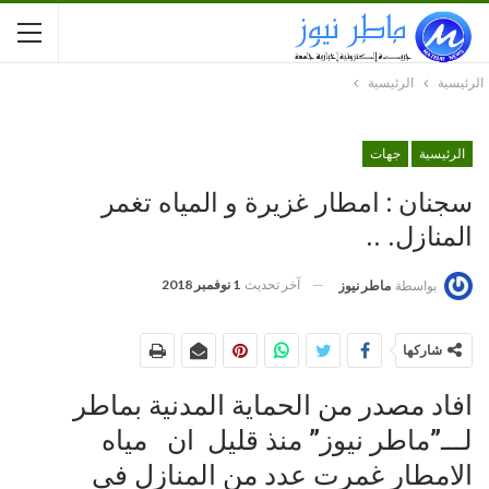
الرئيسية
الرئيسية
الرئيسية
جهات
سجنان : امطار غزيرة و المياه تغمر
المنازل. ..
آخر تحديث
1 نوفمبر 2018
بواسطة
ماطر نيوز
شاركها
افاد مصدر من الحماية المدنية بماطر
لـــ”ماطر نيوز” منذ قليل ان مياه
الامطار غمرت عدد من المنازل في