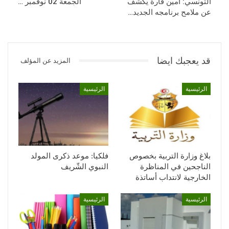
التونسي: أمين قارة يكشف
الجمعة 02 نوفمبر …
عن ملامح برنامجه الجديد…
قد يعجبك ايضا
المزيد عن المؤلف
الرئيسية
الرئيسية
بلاغ وزارة التربية بخصوص
فلكيا: موعد ذكرى المولد
الناجحين في المناظرة
النبوي الشّريف
الخارجية لانتداب أساتذة
الرئيسية
الرئيسية