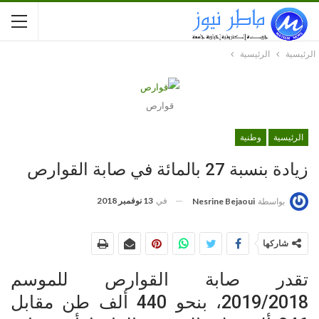
الرئيسية
الرئيسية
قوارص
الرئيسية
وطنية
زيادة بنسبة 27 بالمائة في صابة القوارص
في
13 نوفمبر 2018
بواسطة
Nesrine Bejaoui
شاركها
تقدر صابة القوارص للموسم
2019/2018، بنحو 440 ألف طن مقابل