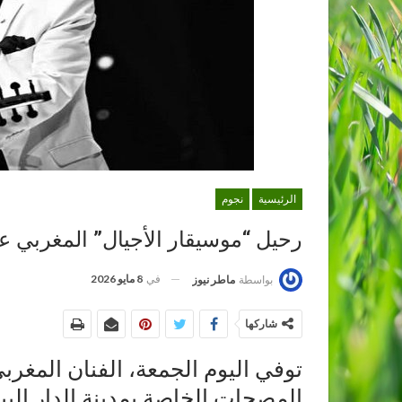
الرئيسية
نجوم
رحيل “موسيقار الأجيال” المغربي عب
في
8 مايو 2026
بواسطة
ماطر نيوز
شاركها
توفي اليوم الجمعة، الفنان المغرب
المصحات الخاصة بمدينة الدار البيضاء،