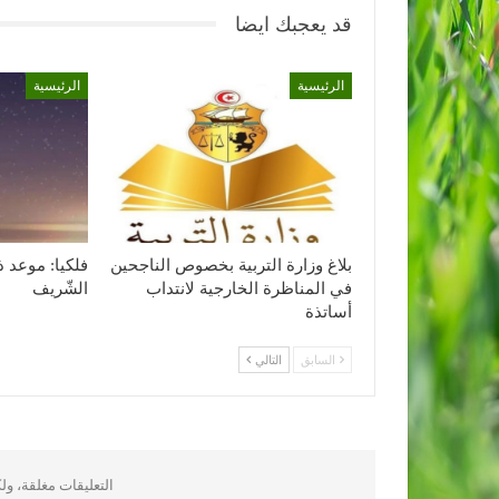
قد يعجبك ايضا
الرئيسية
الرئيسية
بلاغ وزارة التربية بخصوص الناجحين
فلكيا: موعد ذ
في المناظرة الخارجية لانتداب
الشّريف
أساتذة
السابق
التالي
التعليقات مغلقة، و