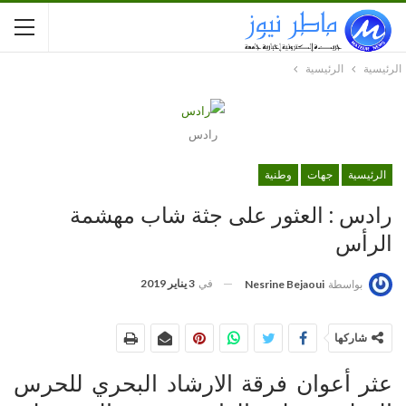
الرئيسية
الرئيسية
رادس
الرئيسية
جهات
وطنية
رادس : العثور على جثة شاب مهشمة
الرأس
في
3 يناير 2019
بواسطة
Nesrine Bejaoui
شاركها
عثر أعوان فرقة الارشاد البحري للحرس