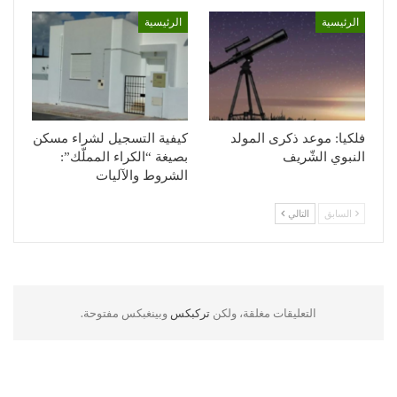
الرئيسية
الرئيسية
فلكيا: موعد ذكرى المولد
كيفية التسجيل لشراء مسكن
النبوي الشّريف
بصيغة “الكراء المملّك”:
الشروط والآليات
السابق
التالي
التعليقات مغلقة، ولكن
تركبكس
وبينغبكس مفتوحة.