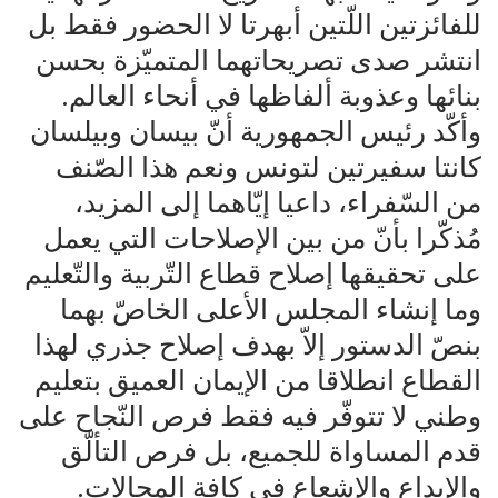
للفائزتين اللّتين أبهرتا لا الحضور فقط بل
انتشر صدى تصريحاتهما المتميّزة بحسن
بنائها وعذوبة ألفاظها في أنحاء العالم.
وأكّد رئيس الجمهورية أنّ بيسان وبيلسان
كانتا سفيرتين لتونس ونعم هذا الصّنف
من السّفراء، داعيا إيّاهما إلى المزيد،
مُذكّرا بأنّ من بين الإصلاحات التي يعمل
على تحقيقها إصلاح قطاع التّربية والتّعليم
وما إنشاء المجلس الأعلى الخاصّ بهما
بنصّ الدستور إلاّ بهدف إصلاح جذري لهذا
القطاع انطلاقا من الإيمان العميق بتعليم
وطني لا تتوفّر فيه فقط فرص النّجاح على
قدم المساواة للجميع، بل فرص التألّق
والإبداع والإشعاع في كافة المجالات.