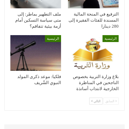
الترفيع في المنحة المالية
ملف التطهير بماطر: إلى
المسندة للفئات الفقيرة إلى
متى سياسة التسكين أمام
280 دينارا
أزمة بيئية تتفاقم؟
الرئيسية
الرئيسية
بلاغ وزارة التربية بخصوص
فلكيا: موعد ذكرى المولد
الناجحين في المناظرة
النبوي الشّريف
الخارجية لانتداب أساتذة
السابق
التالي