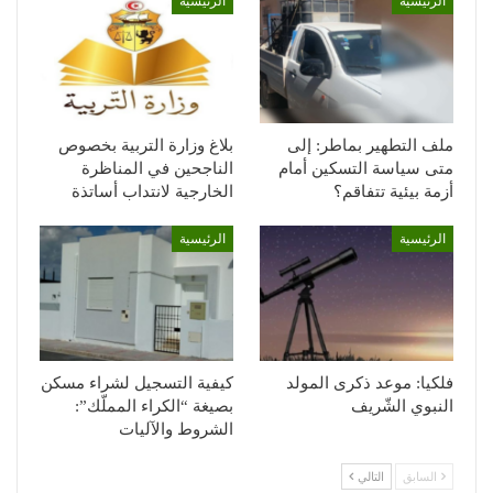
الرئيسية
الرئيسية
ملف التطهير بماطر: إلى
بلاغ وزارة التربية بخصوص
متى سياسة التسكين أمام
الناجحين في المناظرة
أزمة بيئية تتفاقم؟
الخارجية لانتداب أساتذة
الرئيسية
الرئيسية
فلكيا: موعد ذكرى المولد
كيفية التسجيل لشراء مسكن
النبوي الشّريف
بصيغة “الكراء المملّك”:
الشروط والآليات
السابق
التالي