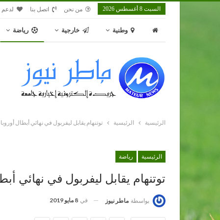
السبت 8 أغسطس 2026
من نحن
اتصل بنا
لدعم م
وطنية
خارجية
رياضة
الرئيسية
الرئيسية
توتنهام يقابل ليفربول في نهائي أبطال أوروبا
الرئيسية
رياضة
توتنهام يقابل ليفربول في نهائي أبطا
في
8 مايو 2019
بواسطة
ماطر نيوز