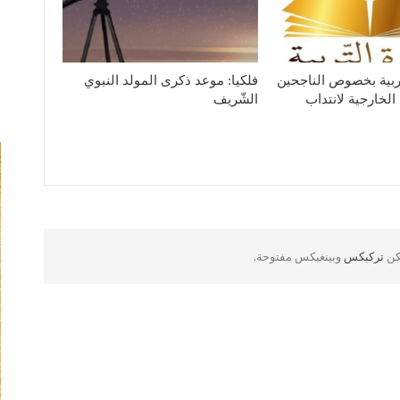
لتربية بخصوص الناجحين
فلكيا: موعد ذكرى المولد النبوي
الخارجية لانتداب
الشّريف
لكن
تركبكس
وبينغبكس مفتوحة.