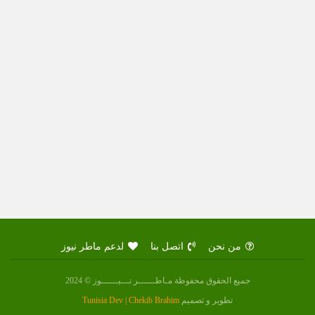
من نحن
اتصل بنا
لدعم ماطر نيوز
جميع الحقوق محفوظة مـاطــــــر نـــيــــــوز © 2024
تطوير و تصميم
Tunisia Dev | Chekib Brahim