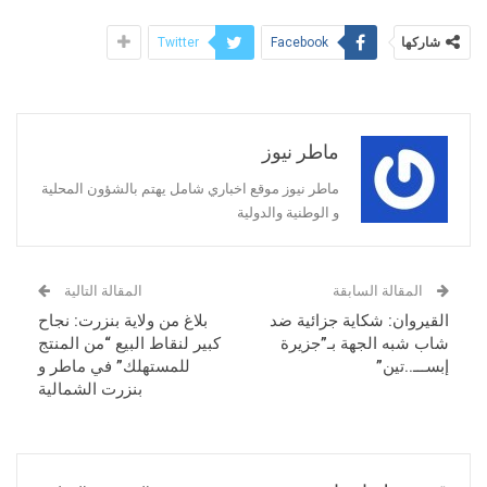
شاركها
Twitter
Facebook
ماطر نيوز
ماطر نيوز موقع اخباري شامل يهتم بالشؤون المحلية
و الوطنية والدولية
المقالة السابقة
المقالة التالية
القيروان: شكاية جزائية ضد
بلاغ من ولاية بنزرت: نجاح
شاب شبه الجهة بـ”جزيرة
كبير لنقاط البيع “من المنتج
إبســـ..تين”
للمستهلك” في ماطر و
بنزرت الشمالية