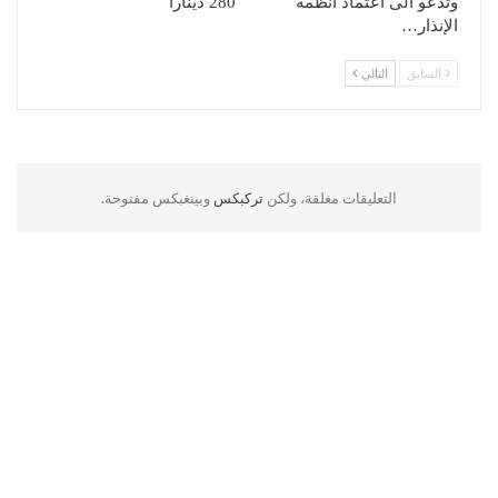
وتدعو الى اعتماد أنظمة
280 دينارا
الإنذار…
السابق
التالي
التعليقات مغلقة، ولكن
تركبكس
وبينغبكس مفتوحة.