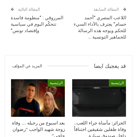
المقالة السابقة
المقالة التالية
اللاعب المصري “أحمد
المرزوقي : “منظومة فاسدة
حسام” يعترف بالآداء السيء
تتحكّم اليوم في سياسية
للحكم ويوجه هذه الرسالة
وإقتصاد تونس”
للجماهير التونسية …
قد يعجبك ايضا
المزيد عن المؤلف
الرئيسية
الرئيسية
الجزائر: مأساة جراء اللعب..
بعد اسبوع من رحيله … وفاة
وفاة طفلين شقيقين اختناقاً
زوجة شهيد الواجب “رضوان
داخل صندوق سيارة
حاجي”