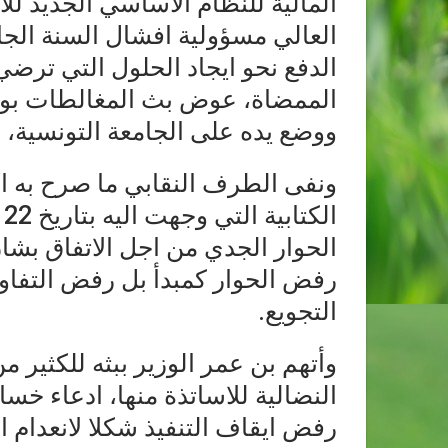
المالية للنظام الاساسي الجديد للأ
العالي مسؤولية افشال السنة الجامع
الدفع نحو ايجاد الحلول التي ترضي
الممضاة، عوض بث المغالطات بوسائ
ووضع يده على الجامعة التونسية،
ونفى الطرف النقابي ما صرح به ا
رفض الحوار كمبدأ بل رفض التفا
التجويع.
وأتهم بن عمر الوزير ببثه للكثير
النضالية للاساتذة منها، ادعاء خسا
رفض ايقاف التنفيذ شكلا لانعدام 