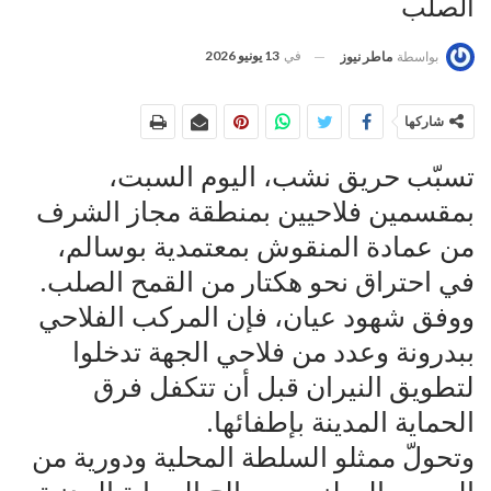
الصلب
في
13 يونيو 2026
بواسطة
ماطر نيوز
شاركها
تسبّب حريق نشب، اليوم السبت،
بمقسمين فلاحيين بمنطقة مجاز الشرف
من عمادة المنقوش بمعتمدية بوسالم،
في احتراق نحو هكتار من القمح الصلب.
ووفق شهود عيان، فإن المركب الفلاحي
ببدرونة وعدد من فلاحي الجهة تدخلوا
لتطويق النيران قبل أن تتكفل فرق
الحماية المدينة بإطفائها.
وتحولّ ممثلو السلطة المحلية ودورية من