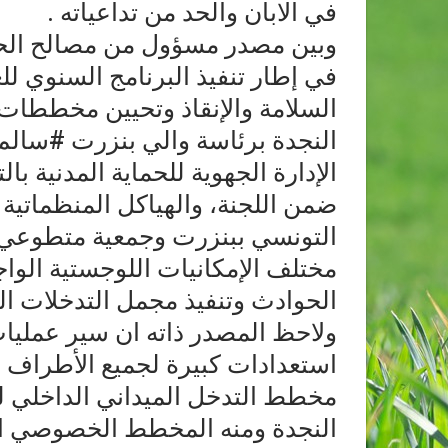
في الابان والحد من تداعياته .
وبين مصدر مسؤول من مصالح الحماي
في إطار تنفيذ البرنامج السنوي لل
السلامة والإنقاذ وتحيين مخططات ا
النجدة برئاسة والي بنزرت #سال
الإدارة الجهوية للحماية المدنية با
ضمن اللجنة، والهياكل المنظماتية 
التونسي ببنزرت وجمعية متطوعي الح
مختلف الإمكانيات اللوجستية الواج
الحوادث وتنفيذ مجمل التدخلات المي
ولاحظ المصدر ذاته ان سير عمليا
استعدادات كبيرة لجميع الأطراف وا
مخطط التدخل الميداني الداخلي 
النجدة ومنه المخطط الخصوصي ال