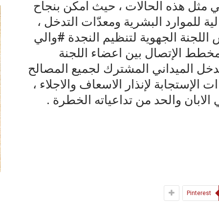
 في مثل هذه الحالات ، حيث امكن بنجاح
الية للموارد البشرية ومعدّات التدخل ،
س اللجنة الجهوية لتنظيم النجدة #والي
خطط الإتصال بين اعضاء اللجنة
لتدخل الميداني المشترك لجميع المصالح
ت الإستجابة لإنذار الاسعاف والاجلاء ،
لابان والحد من تداعياته الخطرة .
Pinterest