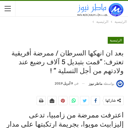
الرئيسية
الرئيسية
الرئيسية
بعد ان انهكها السرطان / ممرضة أفريقية
تعترف: “قمت بتبديل 5 آلاف رضيع عند
ولادتهم من أجل التسلية ” !
في
9 أبريل 2019
بواسطة
ماطر نيوز
شاركها
اعترفت ممرضة من زامبيا، تدعى
إليزابيث مويوا، بجريمة ارتكبتها على مدار