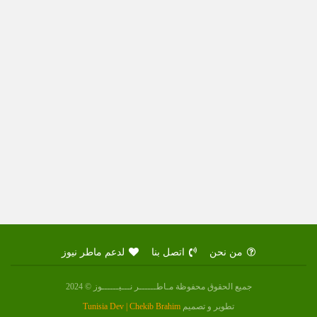
من نحن
اتصل بنا
لدعم ماطر نيوز
جميع الحقوق محفوظة مـاطــــــر نـــيــــــوز © 2024
تطوير و تصميم
Tunisia Dev | Chekib Brahim