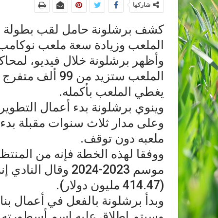
شاركها
كشف برشلونة حامل لقب بطولة إس
الملعب وزيادة سعة ملعب نوكام
وأظهر برشلونة خلال فيديو، لمحا
يغطي الملعب بأكمله.
وينوي برشلونة بدء أعمال التطوير
ملعبه دون توقف.
ووفقا لهذه الخطة فإنه من المنت
(414.47 مليون دولار).
وبدأ برشلونة بالفعل في أعمال بنا
وسيتم إطلاق عليه اسم أسطورته ا