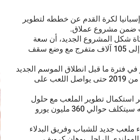
بانيا لكرة القدم عن خططه لتطوير
ب ضمن مشروع عملاق.
كاة شكل المشروع الجديد، أن سعة
الملعب ستزيد من 99 ألف متفرج إلى 105 آلاف متفرج مع وضع سقف
إ
 في فترة ما قبل انطلاق الموسم الجديد
وعلى مدار ثلاث سنوات مقبلة بدء من 2019 حتى يواصل اللعب على
ظر استكمال تطوير الملعب مع حلول
موسم 2023-2024 وقال النادي إنه سيتكلف حوالي 360 مليون يورو
ء ملعب جديد للشباب وفريق البدلاء
لهولندي الراحل يوهان كرويف