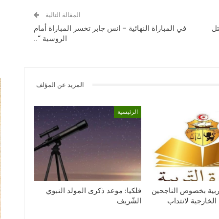
المقالة التالية
تل
في المباراة النهائية – انس جابر تخسر المباراة أمام
الروسية “..
المزيد عن المؤلف
الرئيسية
لتربية بخصوص الناجحين
فلكيا: موعد ذكرى المولد النبوي
الخارجية لانتداب
الشّريف