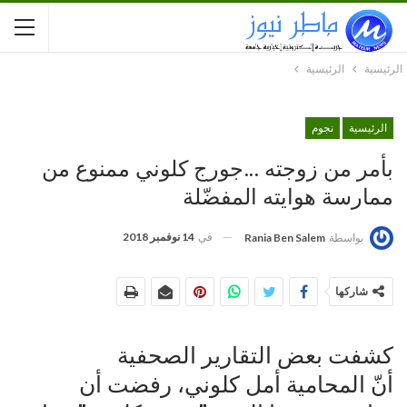
الرئيسية
الرئيسية
الرئيسية
نجوم
بأمر من زوجته …جورج كلوني ممنوع من
ممارسة هوايته المفضّلة
في
14 نوفمبر 2018
بواسطة
Rania Ben Salem
شاركها
كشفت بعض التقارير الصحفية
أنّ المحامية أمل كلوني، رفضت أن