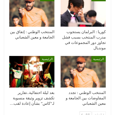
كوريا : البرلمان يستجوب
المنتخب الوطني : إتفاق بين
مدرب المنتخب بسبب فشل
الجامعة و معين الشعباني
تجاوز دور المجموعات في
مونديال
الرئيسية
الرئيسية
المنتخب الوطني : تجدد
بعد ليلة احتفالية..تقارير
المفاوضات بين الجامعة و
تكشف تزوير وثيقة منسوبة
معين الشعباني
لـ”كاس” بشأن إعادة لقب…
السابق
التالي