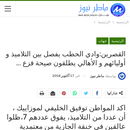
الرئيسية
الرئيسية
الرئيسية
جهات
القصرين:وادي الحطب يفصل بين التلاميذ و
أوليائهم و الأهالي يطلقون صيحة فزع …
في
17 أكتوبر 2018
بواسطة
ماطر نيوز
شاركها
اكد المواطن توفيق الخليفي لموزاييك ،
أن عددا من التلاميذ، يفوق عددهم 7،ظلوا
عالقين في خنقة الجازية من معتمدية