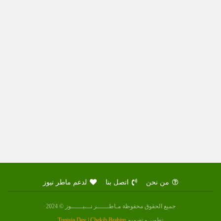
من نحن
اتصل بنا
لدعم ماطر نيوز
جميع الحقوق محفوظة مـاطــــــر نـــيــــــوز © 2024
تطوير و تصميم
Tunisia Dev | Chekib Brahim