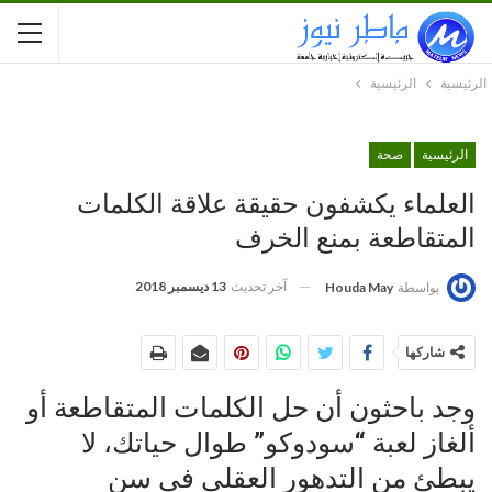
الرئيسية
الرئيسية
الرئيسية
صحة
العلماء يكشفون حقيقة علاقة الكلمات
المتقاطعة بمنع الخرف
آخر تحديث
13 ديسمبر 2018
بواسطة
Houda May
شاركها
وجد باحثون أن حل الكلمات المتقاطعة أو
ألغاز لعبة “سودوكو” طوال حياتك، لا
يبطئ من التدهور العقلي في سن