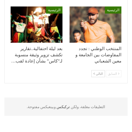
الرئيسية
الرئيسية
المنتخب الوطني : تجدد
بعد ليلة احتفالية..تقارير
المفاوضات بين الجامعة و
تكشف تزوير وثيقة منسوبة
معين الشعباني
لـ”كاس” بشأن إعادة لقب…
السابق
التالي
التعليقات مغلقة، ولكن
تركبكس
وبينغبكس مفتوحة.