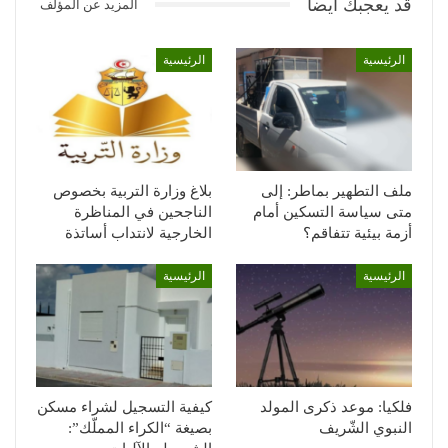
قد يعجبك ايضا
المزيد عن المؤلف
الرئيسية
الرئيسية
ملف التطهير بماطر: إلى
بلاغ وزارة التربية بخصوص
متى سياسة التسكين أمام
الناجحين في المناظرة
أزمة بيئية تتفاقم؟
الخارجية لانتداب أساتذة
الرئيسية
الرئيسية
فلكيا: موعد ذكرى المولد
كيفية التسجيل لشراء مسكن
النبوي الشّريف
بصيغة “الكراء المملّك”: