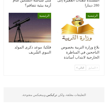
المسندة للفئات الفقيرة إلى
متى سياسة التسكين أمام
280 دينارا
أزمة بيئية تتفاقم؟
الرئيسية
الرئيسية
بلاغ وزارة التربية بخصوص
فلكيا: موعد ذكرى المولد
الناجحين في المناظرة
النبوي الشّريف
الخارجية لانتداب أساتذة
السابق
التالي
التعليقات مغلقة، ولكن
تركبكس
وبينغبكس مفتوحة.