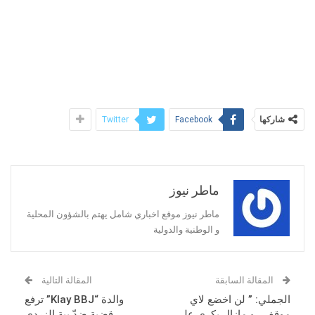
شاركها
Twitter
Facebook
ماطر نيوز
ماطر نيوز موقع اخباري شامل يهتم بالشؤون المحلية
و الوطنية والدولية
المقالة السابقة
المقالة التالية
الجملي: ” لن اخضع لاي
والدة “Klay BBJ” ترفع
موقف , و مازال بكري على
قضية ضدّ بية الزردي