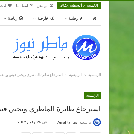
الخميس 6 أغسطس 2026
من نحن
اتصل بنا
لدعم
وطنية
خارجية
رياضة
الرئيسية
الرئيسية
استرجاع طائرة الماطري ويختي قيس بن عل
الرئيسية
استرجاع طائرة الماطري ويختي ق
في
26 نوفمبر 2019
بواسطة
Amal Fantazi