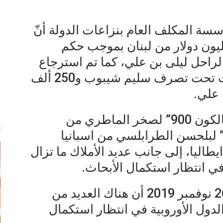
سة المكلف العام بنزاعات الدولة أنّ
لة تمكنت من استرجاع 288 مليون دولار من لبنان بموجب حكم
راحل ليلى بن علي، كما تم استرجاع
3.5 مليون أورو من سويسرا الثابت تحت تصرف سليم شيبوب و250 ألف
إ
 علي.
كما تم استرجاع طائرة من نوع ”فالكون 900” لصخر الماطري من
لبلحسن الطرابلسي من اسبانيا
اليا، إلى جانب عديد الأملاك ما تزال
في انتظار استكمال الأبحاث.
وبيّن منير الشاذلي اليوم الثلاثاء 26 نوفمبر 2019 أن هناك العديد من
الدول الأوروبية في انتظار استكمال