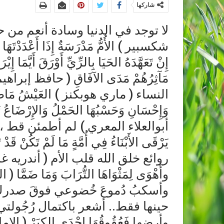
شاركها
لا توجد في الدنيا وسادة أنعم من 
شكسبير ) الأُمُّ مَدْرَسَةٌ إِذَا أَعْدَدْتَهَا أ
إِنْ تَعَهَّدَهُ الحَيَا بِالرِّيِّ أَوْرَقَ أَيَّمَا إِ
مَآثِرُهُمْ مَدَى الآفَاقِ ( حافظ إبراهيم
النساء ( ماري هوبكنز ) العَيْشُ مَاضٍ فَأَكْرِ
وَإِحْسَانِ وَحَسْبُهَا الحَمْلُ وَالإِرْضَاعُ تُدْ
أبوالعلاء المعري ) لم أطمئن قط ، 
يَرْقَى الأَبْنَاءُ فِي أُمَّةٍ مَا لَمْ تَكُنْ
روائع خلق الله قلب الأم ( أندريه غريتري 
وأَهْوَى لِمَثْوَاهَا التُّرَابَ وَمَا ضَمَّا 
وأسكبُ دُموعَ خُضوعي فوقَ صدركِ
حينها فقط.. أشعر باكتمال رُجُولتي (
وأرضها فَعُقُوقُهَا إِحْدَى الكِبَرْ (