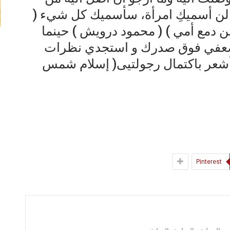
) لن أسميكِ امرأة، سأسميك كل شيء (
 دمع أمي ) ( محمود درويش ) حينما
 ضعفي فوق صدرك و استجدي نظرات
. أشعر باكتمال رجولتيى( إسلام شمس
Pinterest