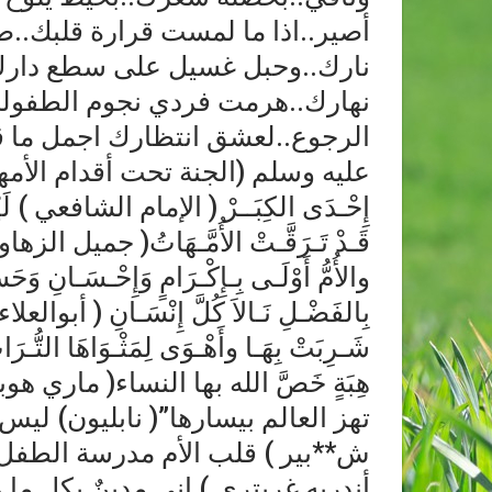
أصير..اذا ما لمست قرارة قلبك..ضع
نارك..وحبل غسيل على سطع دارك.
نهارك..هرمت فردي نجوم الطفولة
الرجوع..لعشق انتظارك اجمل ما ق
عليه وسلم (الجنة تحت أقدام الأمهات) وَ
إِحْـدَى الكِبَــرْ ( الإمام الشافعي ) لَيْـسَ 
قَـدْ تَـرَقَّـتْ الأُمَّـهَاتُ( جميل الزهاوي
والأُمُّ أَوْلَـى بِـإِكْـرَامٍ وَإِحْـسَـانِ وَحَس
بِالفَضْـلِ نَـالاَ كُلَّ إِنْسَـانِ ( أبوالع
شَـرِبَتْ بِهَـا وأَهْـوَى لِمَثْـوَاهَا التُّ
هِبَةٍ خَصَّ الله بها النساء( ماري هو
تهز العالم بيسارها”( نابليون) ليس 
ش**بير ) قلب الأم مدرسة الطفل( 
أندريه غريتري ) إني مدينٌ بكل ما