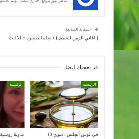
ماطر نيوز موقع اخباري شامل يهتم بالشؤون
المقالة السابقة
( اغاني الزمن الجميل) / نجاة الصغيرة – الا انت
قد يعجبك ايضا
الرئيسية
الرئيسية
في لوس أنجلس : تتويج 10
مدونة روسية 