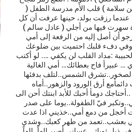
مين سلامة ) قلب الأم مدرسة الطفل (
ا عندما رزقت بولد، حينها عرفت أن كل
دة سهرت فيها من أجلي ( عادل سالم )
رجو أن أصل إليه من الرفعة إلى أمي
ت وفي دفء قلبك احتميت بين ضلوعك
بيبة :مداد القلب لن يكفي …. لو أكتب
… عبيرأ فاح بعطائك… أمي الغالية
والصخور..تشرق الشمس..لتلف بدفئها
ائمأمع أرق الورود والزهور..أماه
أحتاجك دومأ أحبك للأبد ابنتك أحن الى
..وتكبر فيّ الطفولة..يوما على صدر
ت أخجل من دمع أمي..خذيني اذا عدت
امي بعشب..تعمد من طهر كعبك..وشدي
ذيل ثوبك.. عساني أصير إلهاً..الهاً