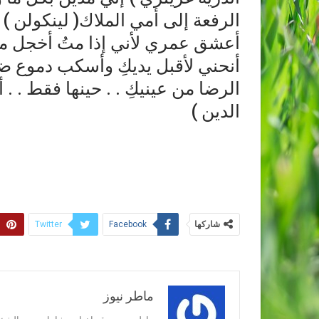
الرفعة إلى أمي الملاك( لينكولن 
أعشق عمري لأني إذا متُ أخجل من
أنحني لأقبل يديكِ وأسكب دموع
الرضا من عينيكِ . . حينها فقط . 
الدين )
شاركها
Twitter
Facebook
ماطر نيوز