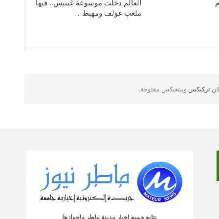
م
العالم دخلت موسوعة غينيس.. فيها
ملعب غولف ومهبط…
لكن
تركبكس
وبينغبكس مفتوحة.
نتابع جميع اخبار مدينة ماطر واحوازها