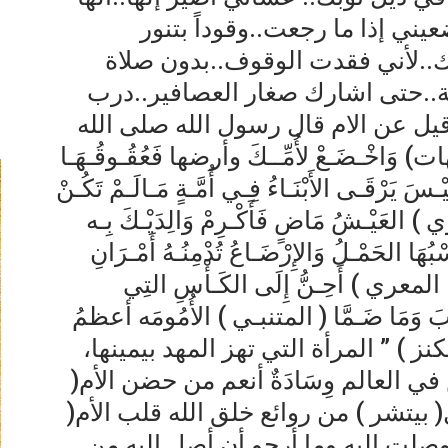
يني إذا ما رجعت..وقوداً بتنور
.لأني فقدت الوقوف..بدون صلاة
..حتى اشارك صغار العصافير..درب
يل عن الام قال رسول الله صلى الله
اخْـضَـعْ لأُمِّــكَ وأرضها فَعُقُـوقُـهَـا
يَرْقَـى الأَبْنَـاءُ فِـي أُمَّـةٍ مَـالَـمْ تَكُـنْ
 ) العَيْـشُ مَاضٍ فَأَكْـرِمْ وَالِدَيْـكَ بِـه
ْبُهَا الحَمْـلُ وَالإِرْضَـاعُ تُدْمِنُـهُ أَمْـرَانِ
لاء المعري ) أَحِـنُّ إِلَى الكَـأْسِ التِي
ـرَابَ وَمَا ضَـمَّا ( المتنبـي ) الأُمُومَه أعظمُ
بكنز ) ” المرأة التي تهز المهد بيمينها،
في العالم وِسَادَةٌ أنعم من حضن الأم(
بيتشر ) من روائع خلق الله قلب الأم(
 وصلت اليه وما أرجو أن أصل اليه من