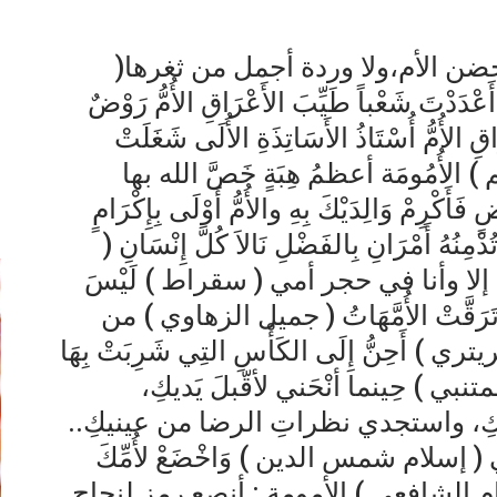
حضن الأم،ولا وردة أجمل من ثغرها(
َعْدَدْتَ شَعْباً طَيِّبَ الأَعْرَاقِ الأُمُّ رَوْضٌ
يْرَاقِ الأُمُّ أُسْتَاذُ الأَسَاتِذَةِ الأُلَى شَغَلَتْ
 ) الأُمُومَة أعظمُ هِبَةٍ خَصَّ الله بها
إ
مْ وَالِدَيْكَ بِهِ والأُمُّ أَوْلَى بِإِكْرَامٍ
مِنُهُ أَمْرَانِ بِالفَضْلِ نَالاَ كُلَّ إِنْسَانِ (
إلا وأنا في حجر أمي ( سقراط ) لَيْسَ
 قَدْ تَرَقَّتْ الأُمَّهَاتُ ( جميل الزهاوي ) من
) أَحِنُّ إِلَى الكَأْسِ التِي شَرِبَتْ بِهَا
( المتنبي ) حِينما أنْحَني لأقّبلَ يَديكِ،
، واستجدي نظراتِ الرضا من عينيكِ..
 إسلام شمس الدين ) وَاخْضَعْ لأُمِّكَ
 الإمام الشافعي ) الأمومة : أنصع رمز لنجاح