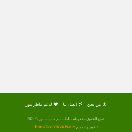
من نحن
اتصل بنا
لدعم ماطر نيوز
جميع الحقوق محفوظة مـاطــــــر نـــيــــــوز © 2024
تطوير و تصميم
Tunisia Dev | Chekib Brahim