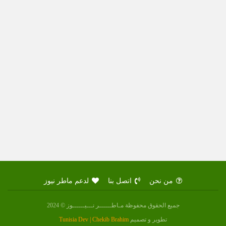
من نحن
اتصل بنا
لدعم ماطر نيوز
جميع الحقوق محفوظة مـاطــــــر نـــيــــــوز © 2024
تطوير و تصميم
Tunisia Dev | Chekib Brahim