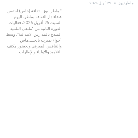
ماطر نيوز
25 أبريل 2026
* ماطر نيوز - ثقافة (خاص) احتضن
فضاء دار الثقافة بماطر، اليوم
السبت 25 أفريل 2026، فعاليات
الدورة الثانية من "ملتقى التلميذ
المبدع بالمدارس الابتدائية"، وسط
أجواء تميزت بالحـــ..ماس
والتنافس المعرفي وبحضور مكثف
للتلاميذ والأولياء والإطارات…