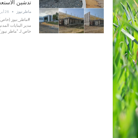
تدشين الاستعج
ماطر نيوز
28 أبريل 2026
#ماطر_نيوز (خاص) *
مدير البنايات المدني
خاص لـ "ماطر نيوز" اليوم الثلاثاء 28