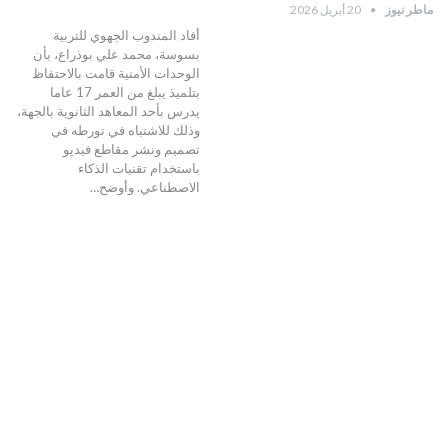
ماطر نيوز
20 أبريل 2026
أفاد المندوب الجهوي للتربية
بسوسة، محمد علي بوذراع، بأن
الوحدات الأمنية قامت بالاحتفاظ
بتلميذ يبلغ من العمر 17 عاما
يدرس بأحد المعاهد الثانوية بالجهة،
وذلك للاشتباه في تورطه في
تصميم ونشر مقاطع فيديو
باستخدام تقنيات الذكاء
الاصطناعي. وأوضح…