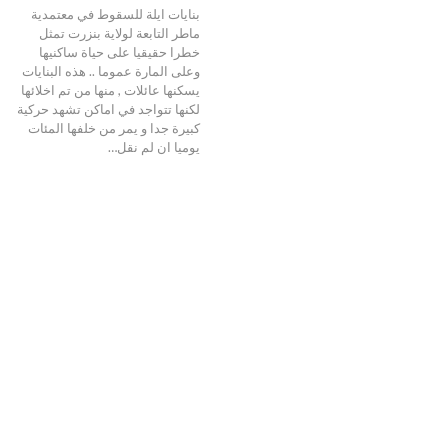
بنايات ايلة للسقوط في معتمدية
ماطر التابعة لولاية بنزرت تمثل
خطرا حقيقيا على حياة ساكنيها
وعلى المارة عموما .. هذه البنايات
يسكنها عائلات , منها من تم اخلائها
لكنها تتواجد في اماكن تشهد حركية
كبيرة جدا و يمر من خلفها المئات
يوميا ان لم نقل…