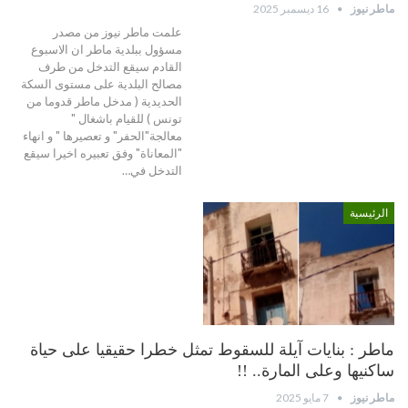
ماطر نيوز
16 ديسمبر 2025
علمت ماطر نيوز من مصدر
مسؤول ببلدية ماطر ان الاسبوع
القادم سيقع التدخل من طرف
مصالح البلدية على مستوى السكة
الحديدية ( مدخل ماطر قدوما من
تونس ) للقيام باشغال "
معالجة"الحفر" و تعصيرها " و انهاء
"المعاناة" وفق تعبيره اخيرا سيقع
التدخل في…
الرئيسية
ماطر : بنايات آيلة للسقوط تمثل خطرا حقيقيا على حياة
ساكنيها وعلى المارة.. !!
ماطر نيوز
7 مايو 2025