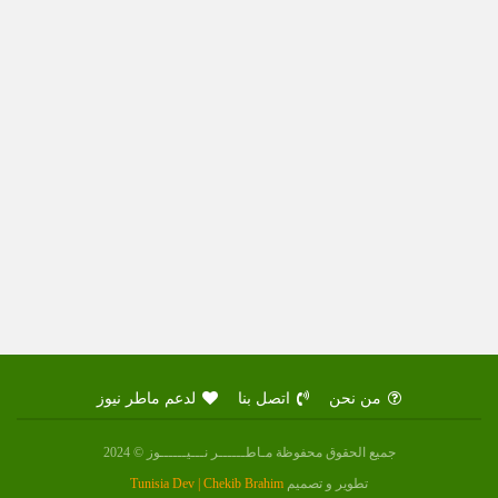
من نحن
اتصل بنا
لدعم ماطر نيوز
جميع الحقوق محفوظة مـاطــــــر نـــيــــــوز © 2024
تطوير و تصميم
Tunisia Dev | Chekib Brahim