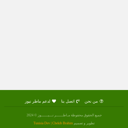
من نحن
اتصل بنا
لدعم ماطر نيوز
جميع الحقوق محفوظة مـاطــــــر نـــيــــــوز © 2024
تطوير و تصميم
Tunisia Dev | Chekib Brahim