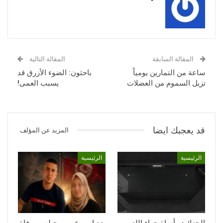
المقالة السابقة
المقالة التالية
ساعة من التمارين يومياً
باحثون: الضوء الأزرق قد
تزيل السموم من العضلات
يسبب العمى!
قد يعجبك ايضا
المزيد عن المؤلف
الرئيسية
الرئيسية
الجزائر: مأساة جراء اللعب..
بعد اسبوع من رحيله … وفاة