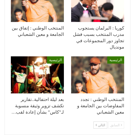
كوريا : البرلمان يستجوب
المنتخب الوطني : إتفاق بين
مدرب المنتخب بسبب فشل
الجامعة و معين الشعباني
تجاوز دور المجموعات في
مونديال
الرئيسية
الرئيسية
المنتخب الوطني : تجدد
بعد ليلة احتفالية..تقارير
المفاوضات بين الجامعة و
تكشف تزوير وثيقة منسوبة
معين الشعباني
لـ”كاس” بشأن إعادة لقب…
السابق
التالي