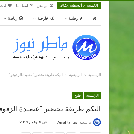
الخميس 6 أغسطس 2026
من نحن
اتصل بنا
لدعم
وطنية
خارجية
رياضة
الرئيسية
الرئيسية
اليكم طريقة تحضير “عصيدة الزقوقو”
الرئيسية
طبخ
اليكم طريقة تحضير “عصيدة الزقوق
في
8 نوفمبر 2019
بواسطة
Amal Fantazi