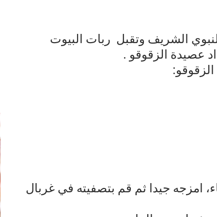
لنبوي الشريف وتقبل ربات البيوت
د عصيدة الزقوقو .
لزقوقو:
إ
ء، امزجه جيدا ثم قم بتصفيته في غربال